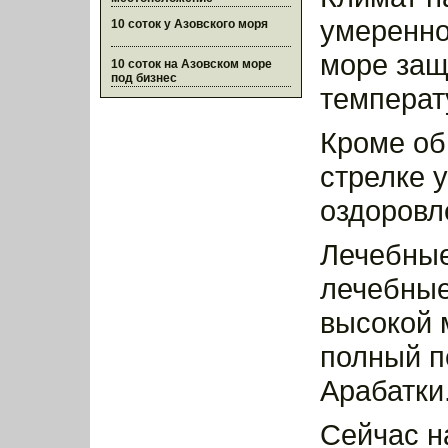
умеренно
10 соток у Азовского моря
море защ
10 соток на Азовском море
под бизнес
температ
Кроме об
стрелке 
оздоровл
Лечебные
лечебные
высокой 
полный п
Арабатки
Сейчас н