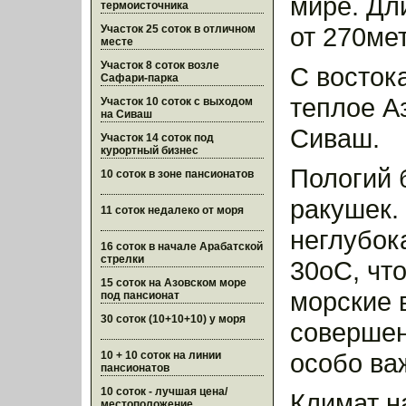
мире. Дл
термоисточника
от 270ме
Участок 25 соток в отличном
месте
Участок 8 соток возле
С восток
Сафари-парка
теплое Аз
Участок 10 соток с выходом
на Сиваш
Сиваш.
Участок 14 соток под
курортный бизнес
Пологий 
10 соток в зоне пансионатов
ракушек.
11 соток недалеко от моря
неглубок
16 соток в начале Арабатской
стрелки
30оС, чт
15 соток на Азовском море
морские 
под пансионат
30 соток (10+10+10) у моря
совершен
особо ва
10 + 10 соток на линии
пансионатов
10 соток - лучшая цена/
Климат н
местоположение