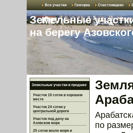
Все участки
Генгорка
Счастливцево
Земельные участк
на берегу Азовско
Земля
Земельные участки в продаже
Араба
Участок 10 соток в хорошем
месте
Участок 24 сотки у
центральной дороги
Арабатск
Участок под дачу на
по разме
Азовском море
25 соток возле моря и