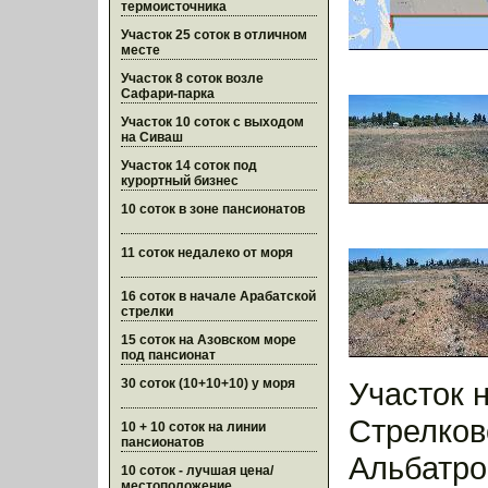
термоисточника
Участок 25 соток в отличном
месте
Участок 8 соток возле
Сафари-парка
Участок 10 соток с выходом
на Сиваш
Участок 14 соток под
курортный бизнес
10 соток в зоне пансионатов
11 соток недалеко от моря
16 соток в начале Арабатской
стрелки
15 соток на Азовском море
под пансионат
30 соток (10+10+10) у моря
Участок н
Стрелков
10 + 10 соток на линии
пансионатов
Альбатро
10 соток - лучшая цена/
местоположение