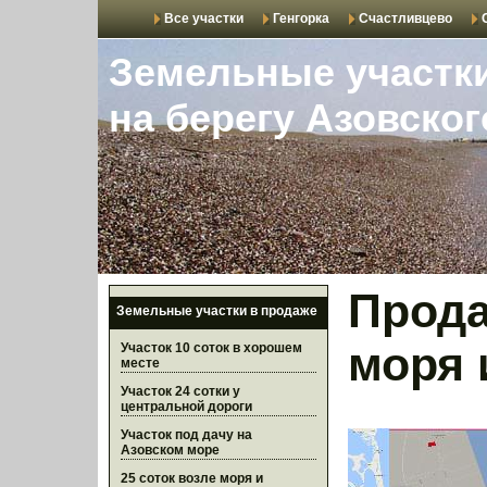
Все участки
Генгорка
Счастливцево
Земельные участк
на берегу Азовско
Прода
Земельные участки в продаже
моря 
Участок 10 соток в хорошем
месте
Участок 24 сотки у
центральной дороги
Участок под дачу на
Азовском море
25 соток возле моря и