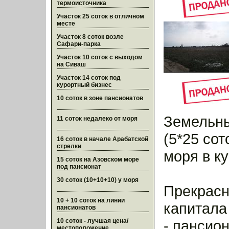
термоисточника
Участок 25 соток в отличном
месте
Участок 8 соток возле
Сафари-парка
Участок 10 соток с выходом
на Сиваш
Участок 14 соток под
курортный бизнес
10 соток в зоне пансионатов
Земельны
11 соток недалеко от моря
(5*25 сот
16 соток в начале Арабатской
стрелки
моря в ку
15 соток на Азовском море
под пансионат
30 соток (10+10+10) у моря
Прекрасн
10 + 10 соток на линии
капитала
пансионатов
10 соток - лучшая цена/
- пансио
местоположение