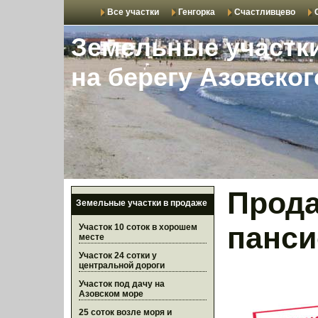
Все участки
Генгорка
Счастливцево
Земельные участк
на берегу Азовско
Прод
Земельные участки в продаже
панси
Участок 10 соток в хорошем
месте
Участок 24 сотки у
центральной дороги
Участок под дачу на
Азовском море
25 соток возле моря и