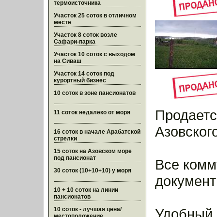
термоисточника
Участок 25 соток в отличном
месте
Участок 8 соток возле
Сафари-парка
Участок 10 соток с выходом
на Сиваш
Участок 14 соток под
курортный бизнес
10 соток в зоне пансионатов
Продаетс
11 соток недалеко от моря
Азовског
16 соток в начале Арабатской
стрелки
15 соток на Азовском море
под пансионат
Все комм
30 соток (10+10+10) у моря
документ
10 + 10 соток на линии
пансионатов
10 соток - лучшая цена/
Удобный 
местоположение