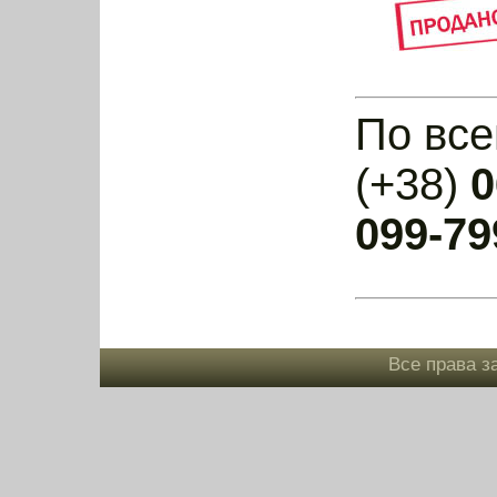
По все
(+38)
0
099-79
Все права з